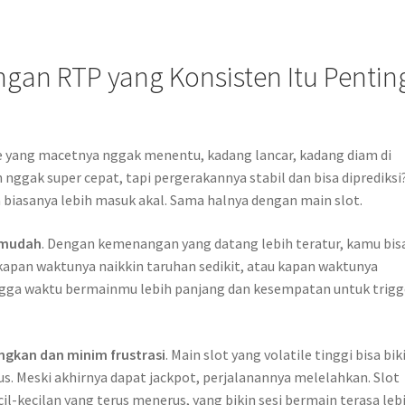
ngan RTP yang Konsisten Itu Pentin
ute yang macetnya nggak menentu, kadang lancar, kadang diam di
ggak super cepat, tapi pergerakannya stabil dan bisa diprediksi
a biasanya lebih masuk akal. Sama halnya dengan main slot.
 mudah
. Dengan kemenangan yang datang lebih teratur, kamu bis
apan waktunya naikkin taruhan sedikit, atau kapan waktunya
ngga waktu bermainmu lebih panjang dan kesempatan untuk trigg
gkan dan minim frustrasi
. Main slot yang volatile tinggi bisa bik
rus. Meski akhirnya dapat jackpot, perjalanannya melelahkan. Slot
-kecilan yang terus menerus, yang bikin sesi bermain terasa leb