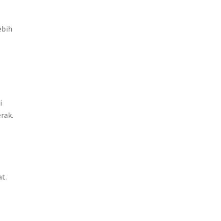
ebih
i
rak.
at.