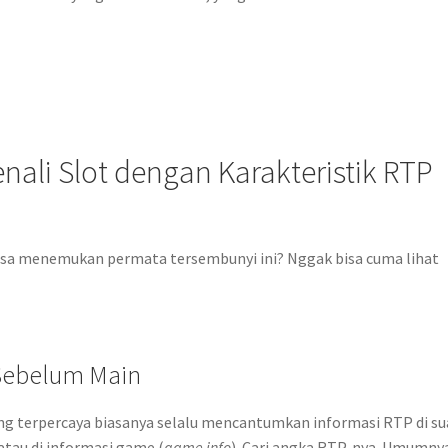
ali Slot dengan Karakteristik RTP
bisa menemukan permata tersembunyi ini? Nggak bisa cuma lihat
 Sebelum Main
g terpercaya biasanya selalu mencantumkan informasi RTP di su
 atau di informasi game (
game info
). Cari angka RTP-nya. Umumny