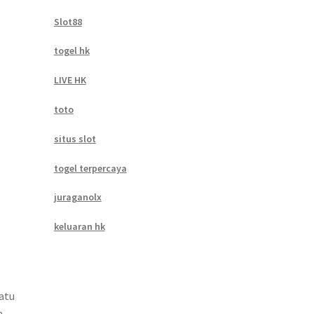
Slot88
togel hk
LIVE HK
toto
situs slot
togel terpercaya
juraganolx
keluaran hk
atu
a,