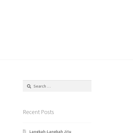
Search
for:
Recent Posts
Langkah-Langkah Jitu