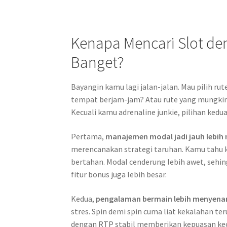
Kenapa Mencari Slot de
Banget?
Bayangin kamu lagi jalan-jalan. Mau pilih r
tempat berjam-jam? Atau rute yang mungkin n
Kecuali kamu adrenaline junkie, pilihan kedu
Pertama,
manajemen modal jadi jauh lebih
merencanakan strategi taruhan. Kamu tahu k
bertahan. Modal cenderung lebih awet, sehi
fitur bonus juga lebih besar.
Kedua,
pengalaman bermain lebih menyenan
stres. Spin demi spin cuma liat kekalahan te
dengan RTP stabil memberikan kepuasan kecil