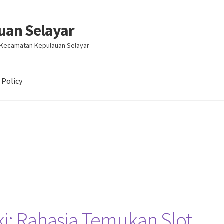
uan Selayar
 Kecamatan Kepulauan Selayar
 Policy
ami
i: Rahasia Temukan Slot