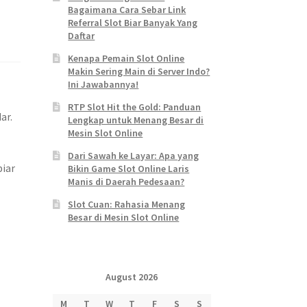
Bagaimana Cara Sebar Link
Referral Slot Biar Banyak Yang
Daftar
Kenapa Pemain Slot Online
Makin Sering Main di Server Indo?
Ini Jawabannya!
RTP Slot Hit the Gold: Panduan
ar.
Lengkap untuk Menang Besar di
Mesin Slot Online
Dari Sawah ke Layar: Apa yang
biar
Bikin Game Slot Online Laris
Manis di Daerah Pedesaan?
Slot Cuan: Rahasia Menang
Besar di Mesin Slot Online
August 2026
M
T
W
T
F
S
S