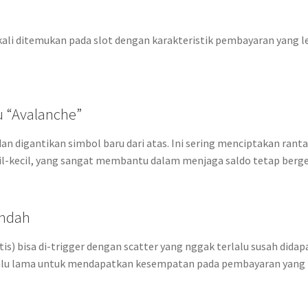
li ditemukan pada slot dengan karakteristik pembayaran yang l
 “Avalanche”
n digantikan simbol baru dari atas. Ini sering menciptakan ranta
cil-kecil, yang sangat membantu dalam menjaga saldo tetap berge
endah
tis) bisa di-trigger dengan scatter yang nggak terlalu susah didap
rlalu lama untuk mendapatkan kesempatan pada pembayaran yang