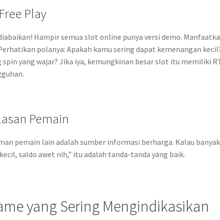
Free Play
g diabaikan! Hampir semua slot online punya versi demo. Manfaatk
 Perhatikan polanya: Apakah kamu sering dapat kemenangan kecil
 spin yang wajar? Jika iya, kemungkinan besar slot itu memiliki 
gguhan.
lasan Pemain
laman pemain lain adalah sumber informasi berharga. Kalau banya
kecil, saldo awet nih,” itu adalah tanda-tanda yang baik.
ame yang Sering Mengindikasikan