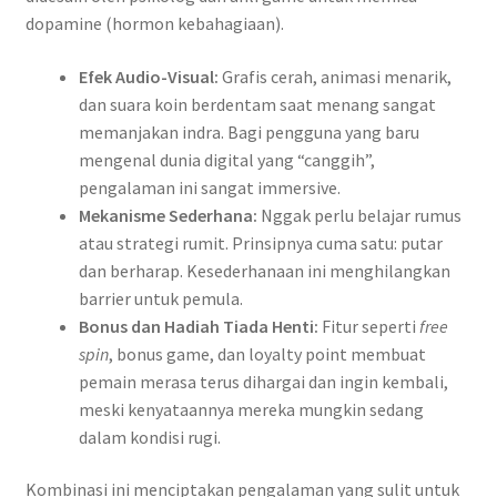
dopamine (hormon kebahagiaan).
Efek Audio-Visual:
Grafis cerah, animasi menarik,
dan suara koin berdentam saat menang sangat
memanjakan indra. Bagi pengguna yang baru
mengenal dunia digital yang “canggih”,
pengalaman ini sangat immersive.
Mekanisme Sederhana:
Nggak perlu belajar rumus
atau strategi rumit. Prinsipnya cuma satu: putar
dan berharap. Kesederhanaan ini menghilangkan
barrier untuk pemula.
Bonus dan Hadiah Tiada Henti:
Fitur seperti
free
spin
, bonus game, dan loyalty point membuat
pemain merasa terus dihargai dan ingin kembali,
meski kenyataannya mereka mungkin sedang
dalam kondisi rugi.
Kombinasi ini menciptakan pengalaman yang sulit untuk