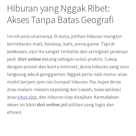
Hiburan yang Nggak Ribet:
Akses Tanpa Batas Geografi
Ini nih poin utamanya. Di kota, pilihan hiburan mungkin
bertebaran: mall, bioskop, kafe, arena game. Tapi di
pedesaan, opsi itu sangat terbatas dan seringkali jaraknya
jauh.
Slot online
datang sebagai solusi praktis. Cukup
dengan ponsel dan kuota internet, dunia hiburan yang seru
langsung ada di genggaman. Nggak perlu naik motor atau
mobil berjam-jam cari tempat hiburan. Pas hujan deras
atau malam-malam sepulang dari sawah, buka aplikasi
atau
situs slot
, dan hiburan siap disajikan. Kemudahan
akses ini bikin
slot online
jadi pilihan yang logis dan
efisien.