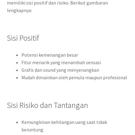
memiliki sisi positif dan risiko. Berikut gambaran
lengkapnya:
Sisi Positif
Potensi kemenangan besar
Fitur menarik yang menambah sensasi
Grafis dan sound yang menyenangkan
Mudah dimainkan oleh pemula maupun profesional
Sisi Risiko dan Tantangan
Kemungkinan kehilangan uang saat tidak
beruntung