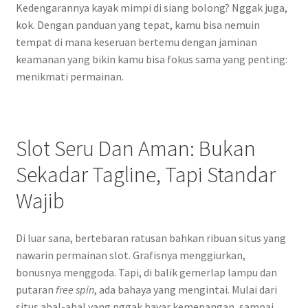
Kedengarannya kayak mimpi di siang bolong? Nggak juga,
kok. Dengan panduan yang tepat, kamu bisa nemuin
tempat di mana keseruan bertemu dengan jaminan
keamanan yang bikin kamu bisa fokus sama yang penting:
menikmati permainan.
Slot Seru Dan Aman: Bukan
Sekadar Tagline, Tapi Standar
Wajib
Di luar sana, bertebaran ratusan bahkan ribuan situs yang
nawarin permainan slot. Grafisnya menggiurkan,
bonusnya menggoda. Tapi, di balik gemerlap lampu dan
putaran
free spin
, ada bahaya yang mengintai. Mulai dari
situs abal-abal yang nggak bayar kemenangan, sampai