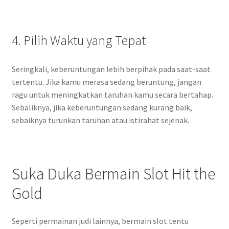
4. Pilih Waktu yang Tepat
Seringkali, keberuntungan lebih berpihak pada saat-saat
tertentu. Jika kamu merasa sedang beruntung, jangan
ragu untuk meningkatkan taruhan kamu secara bertahap.
Sebaliknya, jika keberuntungan sedang kurang baik,
sebaiknya turunkan taruhan atau istirahat sejenak.
Suka Duka Bermain Slot Hit the
Gold
Seperti permainan judi lainnya, bermain slot tentu