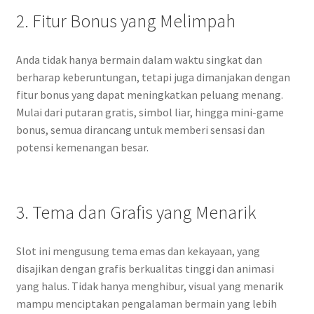
2. Fitur Bonus yang Melimpah
Anda tidak hanya bermain dalam waktu singkat dan
berharap keberuntungan, tetapi juga dimanjakan dengan
fitur bonus yang dapat meningkatkan peluang menang.
Mulai dari putaran gratis, simbol liar, hingga mini-game
bonus, semua dirancang untuk memberi sensasi dan
potensi kemenangan besar.
3. Tema dan Grafis yang Menarik
Slot ini mengusung tema emas dan kekayaan, yang
disajikan dengan grafis berkualitas tinggi dan animasi
yang halus. Tidak hanya menghibur, visual yang menarik
mampu menciptakan pengalaman bermain yang lebih