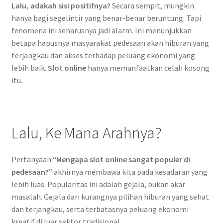
Lalu, adakah sisi positifnya?
Secara sempit, mungkin
hanya bagi segelintir yang benar-benar beruntung. Tapi
fenomena ini seharusnya jadi alarm. Ini menunjukkan
betapa hapusnya masyarakat pedesaan akan hiburan yang
terjangkau dan akses terhadap peluang ekonomi yang
lebih baik.
Slot online
hanya memanfaatkan celah kosong
itu.
Lalu, Ke Mana Arahnya?
Pertanyaan “
Mengapa slot online sangat populer di
pedesaan?
” akhirnya membawa kita pada kesadaran yang
lebih luas. Popularitas ini adalah gejala, bukan akar
masalah. Gejala dari kurangnya pilihan hiburan yang sehat
dan terjangkau, serta terbatasnya peluang ekonomi
kreatif di luar sektor tradisional.