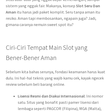
sistem yang nggak fair. Makanya, konsep
Slot Seru Dan
Aman
itu harus jadi paket komplit. Seru tanpa aman itu
resiko. Aman tapi membosankan, ngapain juga? Jadi,
gimana caranya nemuin sweet spot itu?
Ciri-Ciri Tempat Main Slot yang
Bener-Bener Aman
Sebelum kita bahas serunya, fondasi keamanan harus kuat
dulu. Ini hal-hal teknis yang wajib kamu cek, kayak ngecek
review sebelum beli barang online.
Lisensi Resmi dan Diakui Internasional:
Ini nomor
satu. Situs yang bonafit pasti pamer lisensi dari
lembaga seperti PAGCOR (Filipina), MGA (Malta),