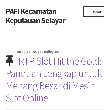
PAFI Kecamatan
Skip
Skip
Menu
to
to
Kepulauan Selayar
navigation
content
Home
Hubungi Kami
Posted on
July 8, 2026
by
BaileyLea
RTP Slot Hit the Gold:
Privacy Policy
Panduan Lengkap untuk
Tentang Kami
Menang Besar di Mesin
Slot Online