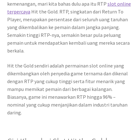
kemenangan, mari kita bahas dulu apa itu RTP
slot online
terpercaya
Hit the Gold. RTP, singkatan dari Return To
Player, merupakan persentase dari seluruh uang taruhan
yang dikembalikan ke pemain dalam jangka panjang.
Semakin tinggi RTP-nya, semakin besar pula peluang
pemain untuk mendapatkan kembali uang mereka secara
berkala.
Hit the Gold sendiri adalah permainan slot online yang
dikembangkan oleh penyedia game ternama dan dikenal
dengan RTP yang cukup tinggi serta fitur menarik yang
mampu memikat pemain dari berbagai kalangan.
Biasanya, game ini menawarkan RTP hingga 96% –
nominal yang cukup menjanjikan dalam industri taruhan
daring.