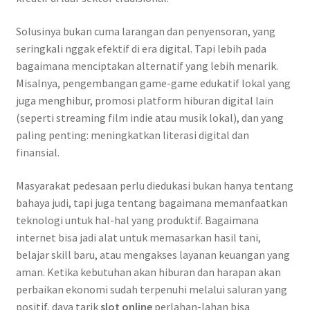
Solusinya bukan cuma larangan dan penyensoran, yang
seringkali nggak efektif di era digital. Tapi lebih pada
bagaimana menciptakan alternatif yang lebih menarik.
Misalnya, pengembangan game-game edukatif lokal yang
juga menghibur, promosi platform hiburan digital lain
(seperti streaming film indie atau musik lokal), dan yang
paling penting: meningkatkan literasi digital dan
finansial.
Masyarakat pedesaan perlu diedukasi bukan hanya tentang
bahaya judi, tapi juga tentang bagaimana memanfaatkan
teknologi untuk hal-hal yang produktif. Bagaimana
internet bisa jadi alat untuk memasarkan hasil tani,
belajar skill baru, atau mengakses layanan keuangan yang
aman. Ketika kebutuhan akan hiburan dan harapan akan
perbaikan ekonomi sudah terpenuhi melalui saluran yang
positif, daya tarik
slot online
perlahan-lahan bisa