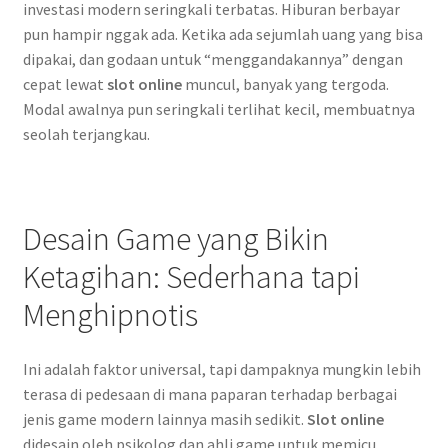
investasi modern seringkali terbatas. Hiburan berbayar
pun hampir nggak ada. Ketika ada sejumlah uang yang bisa
dipakai, dan godaan untuk “menggandakannya” dengan
cepat lewat
slot online
muncul, banyak yang tergoda.
Modal awalnya pun seringkali terlihat kecil, membuatnya
seolah terjangkau.
Desain Game yang Bikin
Ketagihan: Sederhana tapi
Menghipnotis
Ini adalah faktor universal, tapi dampaknya mungkin lebih
terasa di pedesaan di mana paparan terhadap berbagai
jenis game modern lainnya masih sedikit.
Slot online
didesain oleh psikolog dan ahli game untuk memicu