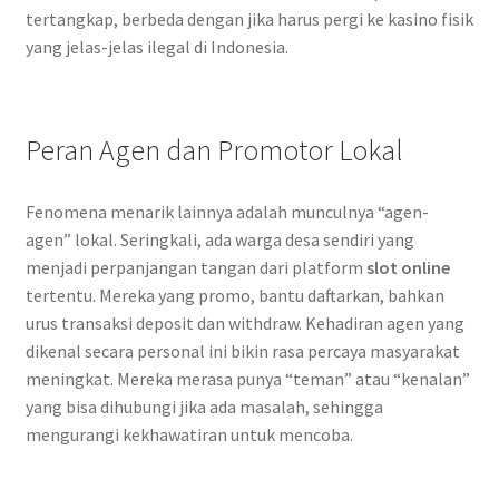
tertangkap, berbeda dengan jika harus pergi ke kasino fisik
yang jelas-jelas ilegal di Indonesia.
Peran Agen dan Promotor Lokal
Fenomena menarik lainnya adalah munculnya “agen-
agen” lokal. Seringkali, ada warga desa sendiri yang
menjadi perpanjangan tangan dari platform
slot online
tertentu. Mereka yang promo, bantu daftarkan, bahkan
urus transaksi deposit dan withdraw. Kehadiran agen yang
dikenal secara personal ini bikin rasa percaya masyarakat
meningkat. Mereka merasa punya “teman” atau “kenalan”
yang bisa dihubungi jika ada masalah, sehingga
mengurangi kekhawatiran untuk mencoba.