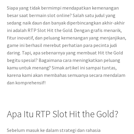
Siapa yang tidak bermimpi mendapatkan kemenangan
besar saat bermain slot online? Salah satu judul yang
sedang naik daun dan banyak diperbincangkan akhir-akhir
ini adalah RTP Slot Hit the Gold. Dengan grafis menarik,
fitur inovatif, dan peluang kemenangan yang menjanjikan,
game ini berhasil merebut perhatian para pecinta judi
daring. Tapi, apa sebenarnya yang membuat Hit the Gold
begitu spesial? Bagaimana cara meningkatkan peluang
kamu untuk menang? Simak artikel ini sampai tuntas,
karena kami akan membahas semuanya secara mendalam
dan komprehensif!
Apa Itu RTP Slot Hit the Gold?
Sebelum masuk ke dalam strategi dan rahasia