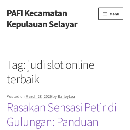
PAFI Kecamatan
Skip
Skip
Menu
to
to
Kepulauan Selayar
navigation
content
Home
Hubungi Kami
Tag:
judi slot online
Privacy Policy
terbaik
Tentang Kami
Posted on
March 28, 2026
by
BaileyLea
Rasakan Sensasi Petir di
Gulungan: Panduan