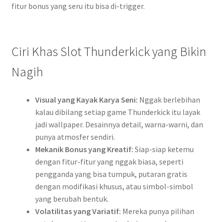
fitur bonus yang seru itu bisa di-trigger.
Ciri Khas Slot Thunderkick yang Bikin
Nagih
Visual yang Kayak Karya Seni:
Nggak berlebihan
kalau dibilang setiap game Thunderkick itu layak
jadi wallpaper. Desainnya detail, warna-warni, dan
punya atmosfer sendiri.
Mekanik Bonus yang Kreatif:
Siap-siap ketemu
dengan fitur-fitur yang nggak biasa, seperti
pengganda yang bisa tumpuk, putaran gratis
dengan modifikasi khusus, atau simbol-simbol
yang berubah bentuk.
Volatilitas yang Variatif:
Mereka punya pilihan