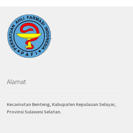
Alamat
Kecamatan Benteng, Kabupaten Kepulauan Selayar,
Provinsi Sulawesi Selatan.