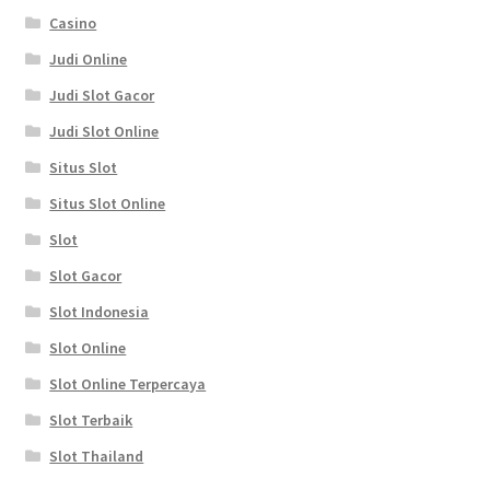
Casino
Judi Online
Judi Slot Gacor
Judi Slot Online
Situs Slot
Situs Slot Online
Slot
Slot Gacor
Slot Indonesia
Slot Online
Slot Online Terpercaya
Slot Terbaik
Slot Thailand