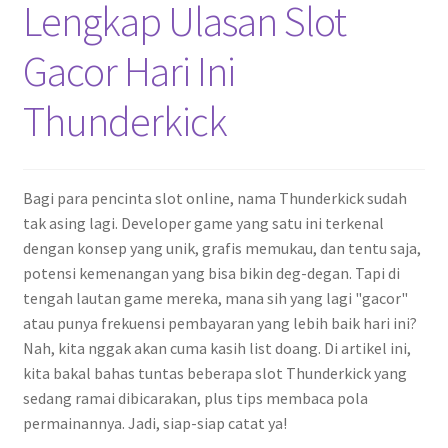
Lengkap Ulasan Slot
Gacor Hari Ini
Thunderkick
Bagi para pencinta slot online, nama Thunderkick sudah
tak asing lagi. Developer game yang satu ini terkenal
dengan konsep yang unik, grafis memukau, dan tentu saja,
potensi kemenangan yang bisa bikin deg-degan. Tapi di
tengah lautan game mereka, mana sih yang lagi "gacor"
atau punya frekuensi pembayaran yang lebih baik hari ini?
Nah, kita nggak akan cuma kasih list doang. Di artikel ini,
kita bakal bahas tuntas beberapa slot Thunderkick yang
sedang ramai dibicarakan, plus tips membaca pola
permainannya. Jadi, siap-siap catat ya!