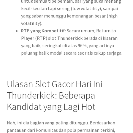
untuk semua tipe pemain, dari yang suka menang
kecil-kecilan tapi sering (low volatility), sampai
yang sabar menunggu kemenangan besar (high
volatility).
RTP yang Kompetitif:
Secara umum, Return to
Player (RTP) slot Thunderkick berada di kisaran
yang baik, seringkali di atas 96%, yang artinya
peluang balik modal secara teoritis cukup terjaga.
Ulasan Slot Gacor Hari Ini
Thunderkick: Beberapa
Kandidat yang Lagi Hot
Nah, ini dia bagian yang paling ditunggu. Berdasarkan
pantauan dari komunitas dan pola permainan terkini,