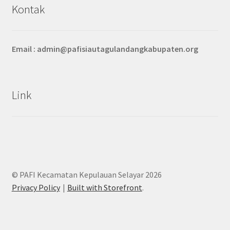
Kontak
Email :
admin@pafisiautagulandangkabupaten.org
Link
© PAFI Kecamatan Kepulauan Selayar 2026
Privacy Policy
Built with Storefront
.