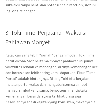
suka aksi tanpa henti dan potensi chain reaction, slot ini
lagi on fire banget.
3. Toki Time: Perjalanan Waktu si
Pahlawan Monyet
Kalau cari yang lebih "ramah" dengan modal, Toki Time
patut dicoba. Slot bertema monyet pahlawan ini punya
volatilitas rendah ke menengah, artinya kemenangan kecil
dan bonus akan lebih sering kamu dapatkan. Fitur "Time
Portal" adalah bintangnya. Di sini, Toki bisa berjalan
melalui portal waktu dan mengubah semua simbol
menjadi simbol yang sama, berpotensi menciptakan
kemenangan besar dari yang terlihat biasa saja.
Keseruannya ada di kejutan yang konsisten, makanya dia