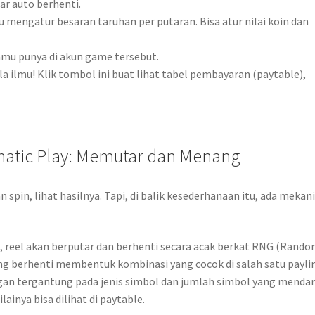
r auto berhenti.
u mengatur besaran taruhan per putaran. Bisa atur nilai koin dan
mu punya di akun game tersebut.
 ilmu! Klik tombol ini buat lihat tabel pembayaran (paytable),
agmatic Play: Memutar dan Menang
n spin, lihat hasilnya. Tapi, di balik kesederhanaan itu, ada meka
, reel akan berputar dan berhenti secara acak berkat RNG (Rand
g berhenti membentuk kombinasi yang cocok di salah satu payli
an tergantung pada jenis simbol dan jumlah simbol yang mendar
inya bisa dilihat di paytable.