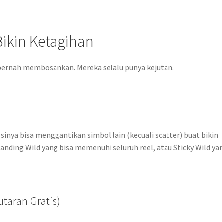
 Bikin Ketagihan
k pernah membosankan. Mereka selalu punya kejutan.
gsinya bisa menggantikan simbol lain (kecuali scatter) buat bikin
anding Wild yang bisa memenuhi seluruh reel, atau Sticky Wild ya
utaran Gratis)