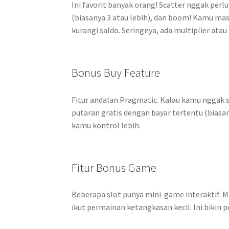
Ini favorit banyak orang! Scatter nggak perlu
(biasanya 3 atau lebih), dan boom! Kamu mas
kurangi saldo. Seringnya, ada multiplier ata
Bonus Buy Feature
Fitur andalan Pragmatic. Kalau kamu nggak s
putaran gratis dengan bayar tertentu (biasan
kamu kontrol lebih.
Fitur Bonus Game
Beberapa slot punya mini-game interaktif. M
ikut permainan ketangkasan kecil. Ini biki