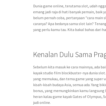
Dunia game online, terutama slot, udah nggak
emang jadi raja di hati banyak pemain, baik
belum pernah coba, pertanyaan "cara main sl
caranya? Apa bedanya sama slot lain? Tenang 
yang perlu kamu tau. Kita bakal bahas dari ha
Kenalan Dulu Sama Pragm
Sebelum kita masuk ke cara mainnya, ada bai
kayak studio film blockbuster-nya dunia slot
yang memukau, dan tema game yang super vari
kisah-kisah budaya Asia, semua ada. Yang biki
bonus, yang memungkinkan kamu langsung lo
heran kalau game kayak Gates of Olympus, Sw
judi online.