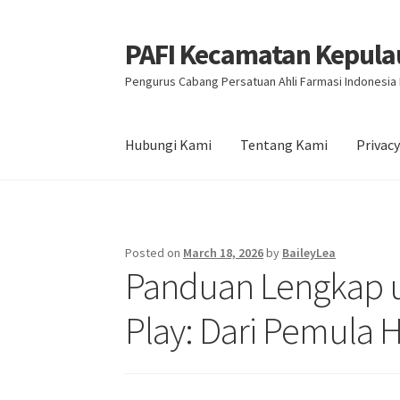
PAFI Kecamatan Kepula
Skip
Skip
to
to
Pengurus Cabang Persatuan Ahli Farmasi Indonesia
navigation
content
Hubungi Kami
Tentang Kami
Privacy
Home
Hubungi Kami
Privacy Policy
Tentang K
Posted on
March 18, 2026
by
BaileyLea
Panduan Lengkap u
Play: Dari Pemula 