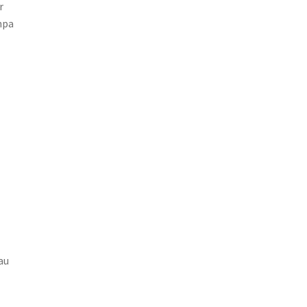
r
npa
au