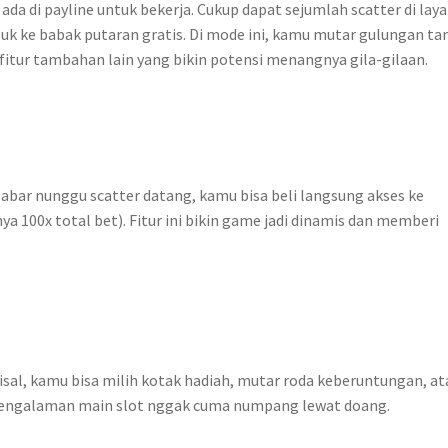
 ada di payline untuk bekerja. Cukup dapat sejumlah scatter di laya
uk ke babak putaran gratis. Di mode ini, kamu mutar gulungan ta
u fitur tambahan lain yang bikin potensi menangnya gila-gilaan.
abar nunggu scatter datang, kamu bisa beli langsung akses ke
ya 100x total bet). Fitur ini bikin game jadi dinamis dan memberi
isal, kamu bisa milih kotak hadiah, mutar roda keberuntungan, at
n pengalaman main slot nggak cuma numpang lewat doang.