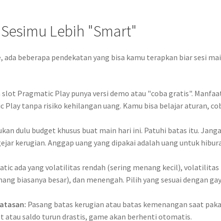
n Sesimu Lebih "Smart"
, ada beberapa pendekatan yang bisa kamu terapkan biar sesi ma
lot Pragmatic Play punya versi demo atau "coba gratis". Manfaa
ic Play tanpa risiko kehilangan uang. Kamu bisa belajar aturan, co
kan dulu budget khusus buat main hari ini. Patuhi batas itu. Jang
ejar kerugian. Anggap uang yang dipakai adalah uang untuk hibur
ic ada yang volatilitas rendah (sering menang kecil), volatilitas
nang biasanya besar), dan menengah. Pilih yang sesuai dengan ga
atasan:
Pasang batas kerugian atau batas kemenangan saat paka
et atau saldo turun drastis, game akan berhenti otomatis.