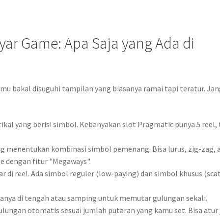
ar Game: Apa Saja yang Ada di
mu bakal disuguhi tampilan yang biasanya ramai tapi teratur. Ja
ikal yang berisi simbol. Kebanyakan slot Pragmatic punya 5 reel, 
ng menentukan kombinasi simbol pemenang. Bisa lurus, zig-zag, 
e dengan fitur "Megaways".
i reel. Ada simbol reguler (low-paying) dan simbol khusus (scat
anya di tengah atau samping untuk memutar gulungan sekali.
ulungan otomatis sesuai jumlah putaran yang kamu set. Bisa atur 