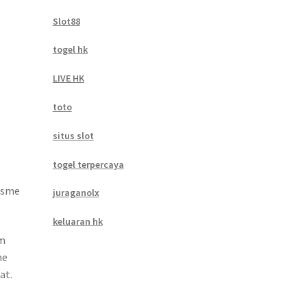
Slot88
togel hk
LIVE HK
toto
situs slot
togel terpercaya
nisme
juraganolx
keluaran hk
om
ne
at.