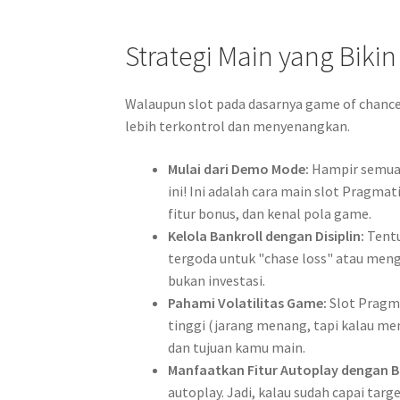
Strategi Main yang Biki
Walaupun slot pada dasarnya game of chance
lebih terkontrol dan menyenangkan.
Mulai dari Demo Mode:
Hampir semua s
ini! Ini adalah cara main slot Pragmat
fitur bonus, dan kenal pola game.
Kelola Bankroll dengan Disiplin:
Tentu
tergoda untuk "chase loss" atau meng
bukan investasi.
Pahami Volatilitas Game:
Slot Pragmat
tinggi (jarang menang, tapi kalau me
dan tujuan kamu main.
Manfaatkan Fitur Autoplay dengan B
autoplay. Jadi, kalau sudah capai targ