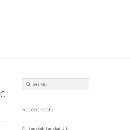
Search
for:
ic
Recent Posts
Langkah-Langkah Jitu