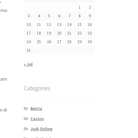
r
1
2
romo
3
4
5
6
7
8
9
10
11
12
13
14
15
16
17
18
19
20
21
22
23
24
25
26
27
28
29
30
31
« Jul
alam
Categories
n
Berita
n di
Casino
Judi Online