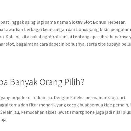
 pasti nggak asing lagi sama nama
Slot88 Slot Bonus Terbesar
.
rena tawarkan berbagai keuntungan dan bonus yang bikin pengala
 Kali ini, kita bakal ngobrol santai tentang apa sih sebenarnya 
mar slot, bagaimana cara dapetin bonusnya, serta tips supaya pel
pa Banyak Orang Pilih?
ne yang populer di Indonesia. Dengan koleksi permainan slot dari
agai tema dan fitur menarik yang cocok buat semua tipe pemain, 
lain itu, kemudahan akses lewat smartphone juga jadi nilai plu
aja.