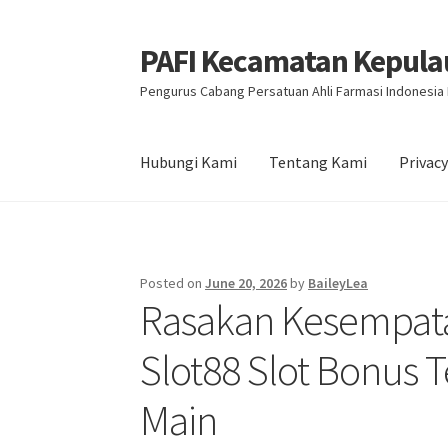
PAFI Kecamatan Kepula
Skip
Skip
to
to
Pengurus Cabang Persatuan Ahli Farmasi Indonesia
navigation
content
Hubungi Kami
Tentang Kami
Privacy
Home
Hubungi Kami
Privacy Policy
Tentang K
Posted on
June 20, 2026
by
BaileyLea
Rasakan Kesempat
Slot88 Slot Bonus T
Main