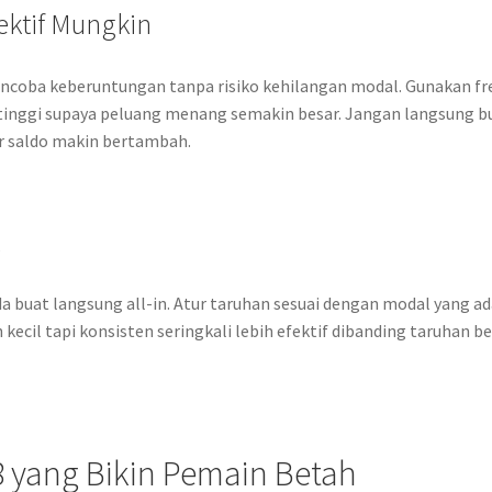
ektif Mungkin
ncoba keberuntungan tanpa risiko kehilangan modal. Gunakan fr
 tinggi supaya peluang menang semakin besar. Jangan langsung b
ar saldo makin bertambah.
k
 buat langsung all-in. Atur taruhan sesuai dengan modal yang ad
kecil tapi konsisten seringkali lebih efektif dibanding taruhan b
8 yang Bikin Pemain Betah