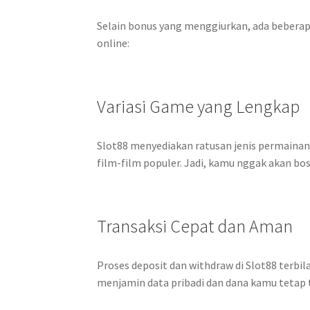
Selain bonus yang menggiurkan, ada beberapa
online:
Variasi Game yang Lengkap
Slot88 menyediakan ratusan jenis permainan
film-film populer. Jadi, kamu nggak akan bos
Transaksi Cepat dan Aman
Proses deposit dan withdraw di Slot88 terb
menjamin data pribadi dan dana kamu tetap t