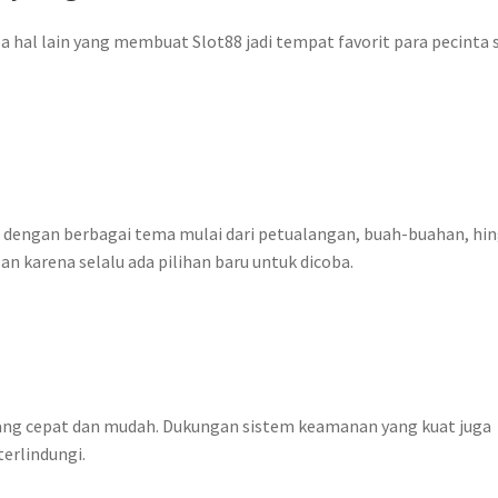
 hal lain yang membuat Slot88 jadi tempat favorit para pecinta 
 dengan berbagai tema mulai dari petualangan, buah-buahan, hi
an karena selalu ada pilihan baru untuk dicoba.
ilang cepat dan mudah. Dukungan sistem keamanan yang kuat juga
erlindungi.