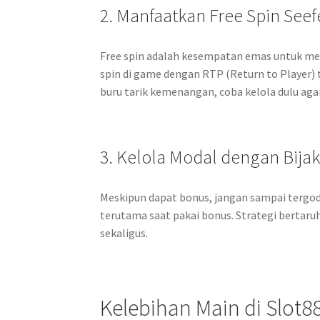
2. Manfaatkan Free Spin Seef
Free spin adalah kesempatan emas untuk me
spin di game dengan RTP (Return to Player)
buru tarik kemenangan, coba kelola dulu ag
3. Kelola Modal dengan Bija
Meskipun dapat bonus, jangan sampai tergoda
terutama saat pakai bonus. Strategi bertaruh 
sekaligus.
Kelebihan Main di Slot8