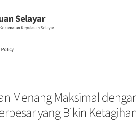
uan Selayar
 Kecamatan Kepulauan Selayar
 Policy
ami
an Menang Maksimal denga
erbesar yang Bikin Ketagiha