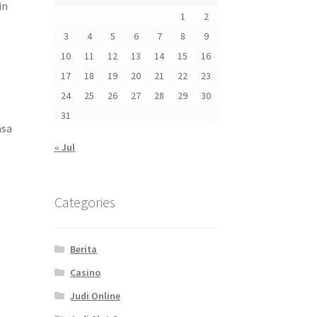
in
1
2
3
4
5
6
7
8
9
10
11
12
13
14
15
16
17
18
19
20
21
22
23
24
25
26
27
28
29
30
31
asa
« Jul
Categories
Berita
Casino
Judi Online