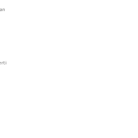
gan
rti