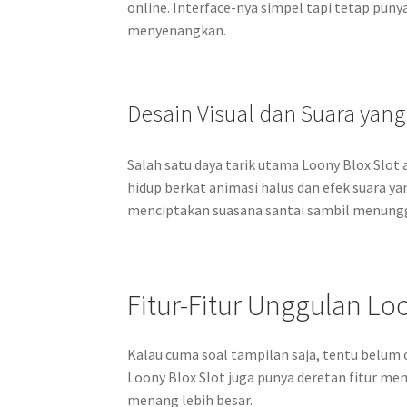
online. Interface-nya simpel tapi tetap p
menyenangkan.
Desain Visual dan Suara ya
Salah satu daya tarik utama Loony Blox Slot a
hidup berkat animasi halus dan efek suara 
menciptakan suasana santai sambil menunggu
Fitur-Fitur Unggulan Loo
Kalau cuma soal tampilan saja, tentu belum
Loony Blox Slot juga punya deretan fitur me
menang lebih besar.