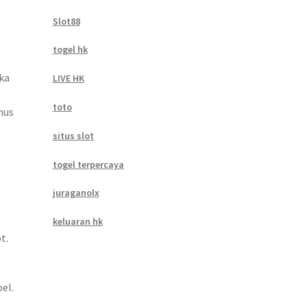
Slot88
togel hk
ika
LIVE HK
n
toto
nus
situs slot
togel terpercaya
juraganolx
keluaran hk
t.
el.