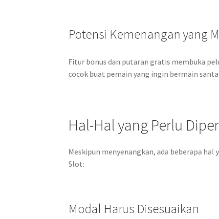
Potensi Kemenangan yang M
Fitur bonus dan putaran gratis membuka pel
cocok buat pemain yang ingin bermain santa
Hal-Hal yang Perlu Dipe
Meskipun menyenangkan, ada beberapa hal ya
Slot:
Modal Harus Disesuaikan