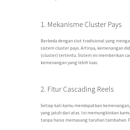
1. Mekanisme Cluster Pays
Berbeda dengan slot tradisional yang meng
sistem cluster pays. Artinya, kemenangan 
(cluster) tertentu. Sistem ini memberikan
kemenangan yang lebih luas.
2. Fitur Cascading Reels
Setiap kali kamu mendapatkan kemenangan, 
yang jatuh dari atas. Ini memungkinkan ka
tanpa harus memasang taruhan tambahan. Fit