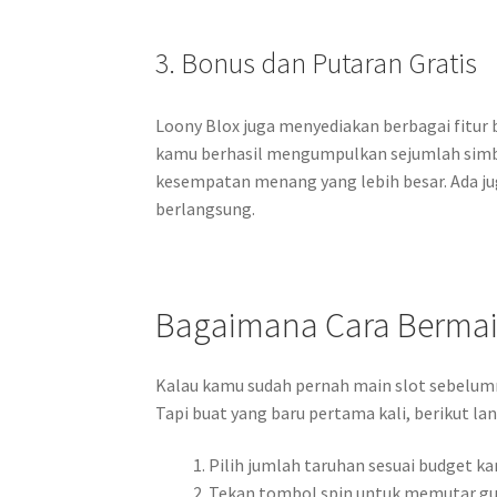
3. Bonus dan Putaran Gratis
Loony Blox juga menyediakan berbagai fitur b
kamu berhasil mengumpulkan sejumlah simbo
kesempatan menang yang lebih besar. Ada ju
berlangsung.
Bagaimana Cara Bermain
Kalau kamu sudah pernah main slot sebelumn
Tapi buat yang baru pertama kali, berikut l
Pilih jumlah taruhan sesuai budget k
Tekan tombol spin untuk memutar gul