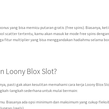
onus yang bisa memicu putaran gratis (free spins). Biasanya, ket
l scatter tertentu, kamu akan masuk ke mode free spins denga
ga fitur multiplier yang bisa menggandakan hadiahmu selama bo
 Loony Blox Slot?
ya, pasti gak akan kesulitan memahami cara kerja Loony Blox Slo
angkah-langkah sederhana untuk mulai bermain:
amu. Biasanya ada opsi minimum dan maksimum yang cukup fleksib
ungan (reels).