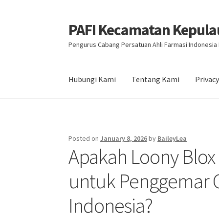
PAFI Kecamatan Kepula
Skip
Skip
to
to
Pengurus Cabang Persatuan Ahli Farmasi Indonesia
navigation
content
Hubungi Kami
Tentang Kami
Privacy
Home
Hubungi Kami
Privacy Policy
Tentang K
Posted on
January 8, 2026
by
BaileyLea
Apakah Loony Blox S
untuk Penggemar G
Indonesia?