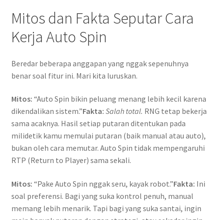
Mitos dan Fakta Seputar Cara
Kerja Auto Spin
Beredar beberapa anggapan yang nggak sepenuhnya
benar soal fitur ini. Mari kita luruskan.
Mitos:
“Auto Spin bikin peluang menang lebih kecil karena
dikendalikan sistem.”
Fakta:
Salah total.
RNG tetap bekerja
sama acaknya. Hasil setiap putaran ditentukan pada
milidetik kamu memulai putaran (baik manual atau auto),
bukan oleh cara memutar. Auto Spin tidak mempengaruhi
RTP (Return to Player) sama sekali.
Mitos:
“Pake Auto Spin nggak seru, kayak robot.”
Fakta:
Ini
soal preferensi. Bagi yang suka kontrol penuh, manual
memang lebih menarik. Tapi bagi yang suka santai, ingin