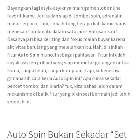
Bayangkan lagi asyik-asyiknya main game slot online
favorit kamu. Jari sudah siap di tombol spin, adrenalin
mulai terpacu. Tapi, coba hitung berapa kali kamu harus
menekan tombol itu dalam satu jam? Ratusan kali?
Rasanya jari bisa keriting dan fokus malah buyar karena
aktivitas berulang yang melelahkan itu. Nah, di sinilah
fitur
Auto Spin
muncul sebagai pahlawan. Fitur ini udah
kayak asisten pribadi yang siap memutar gulungan untuk
kamu, tanpa lelah, tanpa komplain. Tapi, sebenernya
gimana sih cara kerja Auto Spin ini? Apa cuma sekadar
pencet tombol dan biarin? Yuk, kita bahas lebih dalam
mekanisme di balik fitur yang bikin sesi bermain jadi lebih
smooth ini.
Auto Spin Bukan Sekadar “Set