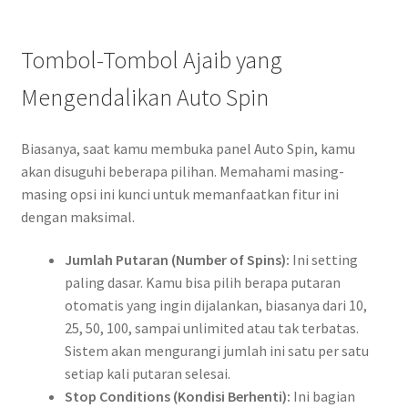
Tombol-Tombol Ajaib yang
Mengendalikan Auto Spin
Biasanya, saat kamu membuka panel Auto Spin, kamu
akan disuguhi beberapa pilihan. Memahami masing-
masing opsi ini kunci untuk memanfaatkan fitur ini
dengan maksimal.
Jumlah Putaran (Number of Spins):
Ini setting
paling dasar. Kamu bisa pilih berapa putaran
otomatis yang ingin dijalankan, biasanya dari 10,
25, 50, 100, sampai unlimited atau tak terbatas.
Sistem akan mengurangi jumlah ini satu per satu
setiap kali putaran selesai.
Stop Conditions (Kondisi Berhenti):
Ini bagian