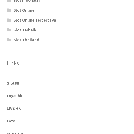
Slot Indonesia
Slot Online
Slot Online Terpercaya
Slot Terbaik
Slot Thailand
Links
Slot88
togel hk
LIVE HK
toto
situs slot