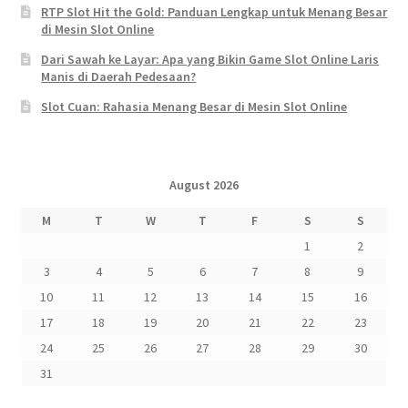
RTP Slot Hit the Gold: Panduan Lengkap untuk Menang Besar
di Mesin Slot Online
Dari Sawah ke Layar: Apa yang Bikin Game Slot Online Laris
Manis di Daerah Pedesaan?
Slot Cuan: Rahasia Menang Besar di Mesin Slot Online
August 2026
M
T
W
T
F
S
S
1
2
3
4
5
6
7
8
9
10
11
12
13
14
15
16
17
18
19
20
21
22
23
24
25
26
27
28
29
30
31