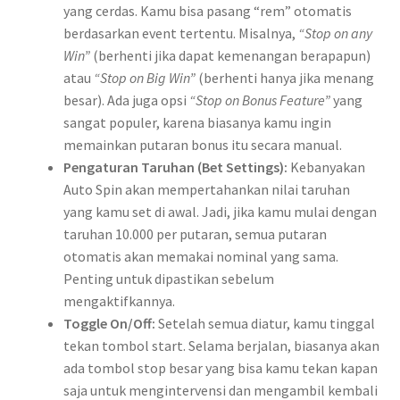
yang cerdas. Kamu bisa pasang “rem” otomatis
berdasarkan event tertentu. Misalnya,
“Stop on any
Win”
(berhenti jika dapat kemenangan berapapun)
atau
“Stop on Big Win”
(berhenti hanya jika menang
besar). Ada juga opsi
“Stop on Bonus Feature”
yang
sangat populer, karena biasanya kamu ingin
memainkan putaran bonus itu secara manual.
Pengaturan Taruhan (Bet Settings):
Kebanyakan
Auto Spin akan mempertahankan nilai taruhan
yang kamu set di awal. Jadi, jika kamu mulai dengan
taruhan 10.000 per putaran, semua putaran
otomatis akan memakai nominal yang sama.
Penting untuk dipastikan sebelum
mengaktifkannya.
Toggle On/Off:
Setelah semua diatur, kamu tinggal
tekan tombol start. Selama berjalan, biasanya akan
ada tombol stop besar yang bisa kamu tekan kapan
saja untuk mengintervensi dan mengambil kembali