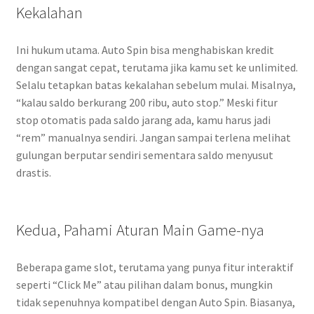
Kekalahan
Ini hukum utama. Auto Spin bisa menghabiskan kredit
dengan sangat cepat, terutama jika kamu set ke unlimited.
Selalu tetapkan batas kekalahan sebelum mulai. Misalnya,
“kalau saldo berkurang 200 ribu, auto stop.” Meski fitur
stop otomatis pada saldo jarang ada, kamu harus jadi
“rem” manualnya sendiri. Jangan sampai terlena melihat
gulungan berputar sendiri sementara saldo menyusut
drastis.
Kedua, Pahami Aturan Main Game-nya
Beberapa game slot, terutama yang punya fitur interaktif
seperti “Click Me” atau pilihan dalam bonus, mungkin
tidak sepenuhnya kompatibel dengan Auto Spin. Biasanya,