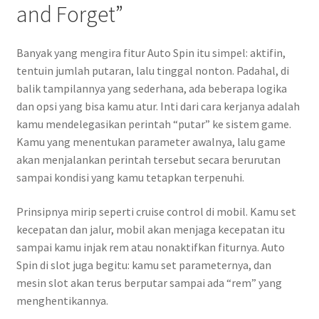
and Forget”
Banyak yang mengira fitur Auto Spin itu simpel: aktifin,
tentuin jumlah putaran, lalu tinggal nonton. Padahal, di
balik tampilannya yang sederhana, ada beberapa logika
dan opsi yang bisa kamu atur. Inti dari cara kerjanya adalah
kamu mendelegasikan perintah “putar” ke sistem game.
Kamu yang menentukan parameter awalnya, lalu game
akan menjalankan perintah tersebut secara berurutan
sampai kondisi yang kamu tetapkan terpenuhi.
Prinsipnya mirip seperti cruise control di mobil. Kamu set
kecepatan dan jalur, mobil akan menjaga kecepatan itu
sampai kamu injak rem atau nonaktifkan fiturnya. Auto
Spin di slot juga begitu: kamu set parameternya, dan
mesin slot akan terus berputar sampai ada “rem” yang
menghentikannya.