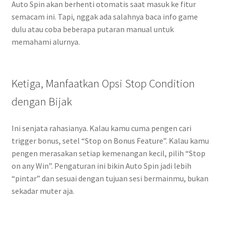
Auto Spin akan berhenti otomatis saat masuk ke fitur
semacam ini. Tapi, nggak ada salahnya baca info game
dulu atau coba beberapa putaran manual untuk
memahami alurnya.
Ketiga, Manfaatkan Opsi Stop Condition
dengan Bijak
Ini senjata rahasianya. Kalau kamu cuma pengen cari
trigger bonus, setel “Stop on Bonus Feature”. Kalau kamu
pengen merasakan setiap kemenangan kecil, pilih “Stop
on any Win”. Pengaturan ini bikin Auto Spin jadi lebih
“pintar” dan sesuai dengan tujuan sesi bermainmu, bukan
sekadar muter aja.