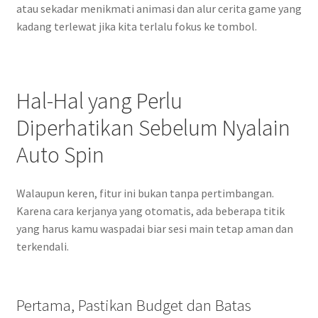
atau sekadar menikmati animasi dan alur cerita game yang
kadang terlewat jika kita terlalu fokus ke tombol.
Hal-Hal yang Perlu
Diperhatikan Sebelum Nyalain
Auto Spin
Walaupun keren, fitur ini bukan tanpa pertimbangan.
Karena cara kerjanya yang otomatis, ada beberapa titik
yang harus kamu waspadai biar sesi main tetap aman dan
terkendali.
Pertama, Pastikan Budget dan Batas