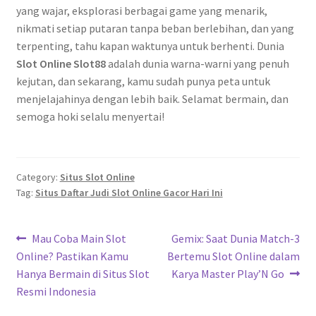
yang wajar, eksplorasi berbagai game yang menarik,
nikmati setiap putaran tanpa beban berlebihan, dan yang
terpenting, tahu kapan waktunya untuk berhenti. Dunia
Slot Online Slot88
adalah dunia warna-warni yang penuh
kejutan, dan sekarang, kamu sudah punya peta untuk
menjelajahinya dengan lebih baik. Selamat bermain, dan
semoga hoki selalu menyertai!
Category:
Situs Slot Online
Tag:
Situs Daftar Judi Slot Online Gacor Hari Ini
Post
Previous
Next
Mau Coba Main Slot
Gemix: Saat Dunia Match-3
post:
post:
Online? Pastikan Kamu
Bertemu Slot Online dalam
navigation
Hanya Bermain di Situs Slot
Karya Master Play’N Go
Resmi Indonesia