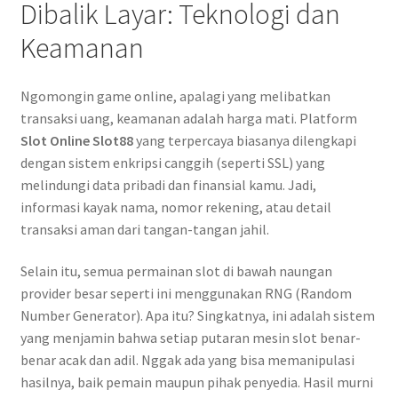
Dibalik Layar: Teknologi dan
Keamanan
Ngomongin game online, apalagi yang melibatkan
transaksi uang, keamanan adalah harga mati. Platform
Slot Online Slot88
yang terpercaya biasanya dilengkapi
dengan sistem enkripsi canggih (seperti SSL) yang
melindungi data pribadi dan finansial kamu. Jadi,
informasi kayak nama, nomor rekening, atau detail
transaksi aman dari tangan-tangan jahil.
Selain itu, semua permainan slot di bawah naungan
provider besar seperti ini menggunakan RNG (Random
Number Generator). Apa itu? Singkatnya, ini adalah sistem
yang menjamin bahwa setiap putaran mesin slot benar-
benar acak dan adil. Nggak ada yang bisa memanipulasi
hasilnya, baik pemain maupun pihak penyedia. Hasil murni