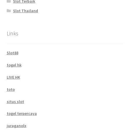
Slot Terbaik
Slot Thailand
Links
Slot88
togel hk
LIVE HK
toto
situs slot
togel terpercaya
juraganolx