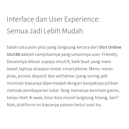
Interface dan User Experience:
Semua Jadi Lebih Mudah
Salah satu poin plus yang langsung ketara dari
Slot Online
Slot88
adalah tampilannya yang umumnya user-friendly.
Desainnya dibuat supaya intuitif, baik buat yang main
lewat laptop ataupun lewat smartphone. Menu-menu
jelas, proses deposit dan withdraw (yang sering jadi
momok) biasanya dipermudah dengan banyaknya pilihan
metode pembayaran lokal. Yang namanya bermain game,
kalau ribet di awal, bisa-bisa mood langsung hilang, kan?
Nah, platform ini biasanya paham betul soal itu.