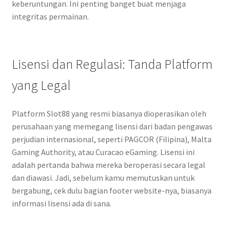
keberuntungan. Ini penting banget buat menjaga
integritas permainan.
Lisensi dan Regulasi: Tanda Platform
yang Legal
Platform Slot88 yang resmi biasanya dioperasikan oleh
perusahaan yang memegang lisensi dari badan pengawas
perjudian internasional, seperti PAGCOR (Filipina), Malta
Gaming Authority, atau Curacao eGaming. Lisensi ini
adalah pertanda bahwa mereka beroperasi secara legal
dan diawasi. Jadi, sebelum kamu memutuskan untuk
bergabung, cek dulu bagian footer website-nya, biasanya
informasi lisensi ada di sana.