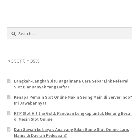
Search
for:
Recent Posts
Langkah-Langkah Jitu Bagaimana Cara Sebar Link Referral
Slot Biar Banyak Yang Daftar
Kenapa Pemain Slot Online Makin Sering Main di Server Indo?
Ini Jawabannya!
RTP Slot Hit the Gold: Panduan Lengkap untuk Menang Besar
di Mesin Slot Online
Dari Sawah ke Layar: Apa yang Bikin Game Slot Online Laris
Manis di Daerah Pedesaan?