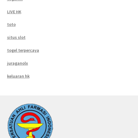
LIVE HK
toto
situs slot
togel terpercaya
juraganolx
keluaran hk