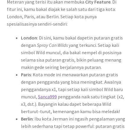
Meteran yang terisi itu akan membuka
City Feature
. Di
fitur ini, kamu bakal diajak ke salah satu dari tiga kota:
London, Paris, atau Berlin. Setiap kota punya
spesialisasinya sendiri-sendiri:
London
: Di sini, kamu bakal dapetin putaran gratis
dengan
Spray Can Wilds
yang terkunci. Setiap kali
simbol Wild muncul, dia bakal nempel di posisinya
selama sisa putaran gratis, bikin peluang menang
makin gede seiring berjalannya putaran.
Paris
: Kota mode ini menawarkan putaran gratis
dengan pengganda yang bisa meningkat. Awalnya
penggandanya x1, tapi setiap kali simbol Wild baru
muncul,
Sanca999
pengganda naik satu tingkat (x2,
x3, dst.). Bayangin kalau dapet beberapa Wild
berturut-turut, kemenangan kamu bisa meledak!
Berlin
: Ibu kota Jerman ini ngasih pengalaman yang
lebih sederhana tapi tetap powerful: putaran gratis