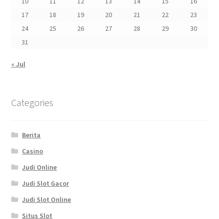
10
11
12
13
14
15
16
17
18
19
20
21
22
23
24
25
26
27
28
29
30
31
« Jul
Categories
Berita
Casino
Judi Online
Judi Slot Gacor
Judi Slot Online
Situs Slot