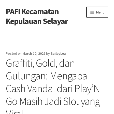
PAFI Kecamatan
Skip
Skip
Menu
to
to
Kepulauan Selayar
navigation
content
Home
Hubungi Kami
Posted on
March 10, 2026
by
BaileyLea
Graffiti, Gold, dan
Privacy Policy
Gulungan: Mengapa
Tentang Kami
Cash Vandal dari Play’N
Go Masih Jadi Slot yang
Viral