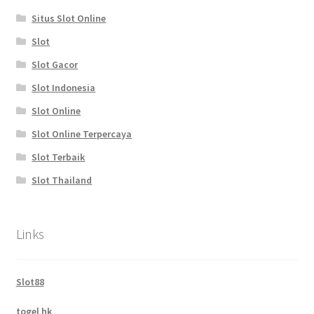
Situs Slot Online
Slot
Slot Gacor
Slot Indonesia
Slot Online
Slot Online Terpercaya
Slot Terbaik
Slot Thailand
Links
Slot88
togel hk