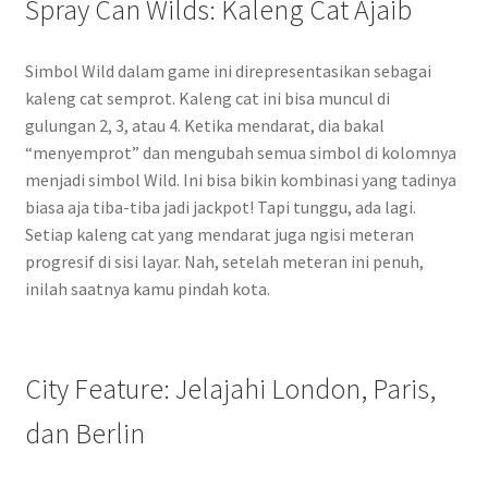
Spray Can Wilds: Kaleng Cat Ajaib
Simbol Wild dalam game ini direpresentasikan sebagai
kaleng cat semprot. Kaleng cat ini bisa muncul di
gulungan 2, 3, atau 4. Ketika mendarat, dia bakal
“menyemprot” dan mengubah semua simbol di kolomnya
menjadi simbol Wild. Ini bisa bikin kombinasi yang tadinya
biasa aja tiba-tiba jadi jackpot! Tapi tunggu, ada lagi.
Setiap kaleng cat yang mendarat juga ngisi meteran
progresif di sisi layar. Nah, setelah meteran ini penuh,
inilah saatnya kamu pindah kota.
City Feature: Jelajahi London, Paris,
dan Berlin