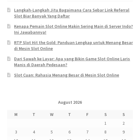
Langkah-Langkah Jitu Bagaimana Cara Sebar Link Referral
Slot Biar Banyak Yang Daftar
Kenapa Pemain Slot Online Makin Sering Main di Server Indo?
Ini Jawabannya!
RTP Slot Hit the Gold: Panduan Lengkap untuk Menang Besar
di Mesin Slot Online
Dari Sawah ke Layar: Apa yang Bikin Game Slot Online Laris
Manis di Daerah Pedesaan?
Slot Cuan: Rahasia Menang Besar di Mesin Slot Online
August 2026
M
T
W
T
F
S
S
1
2
3
4
5
6
7
8
9