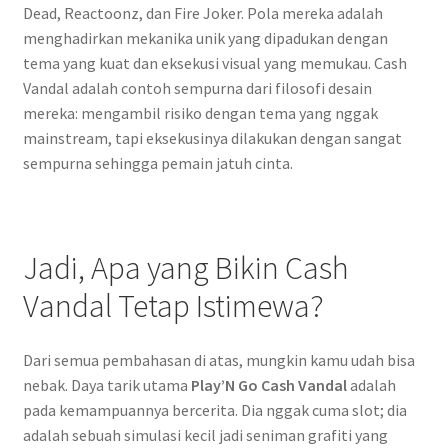
Dead, Reactoonz, dan Fire Joker. Pola mereka adalah
menghadirkan mekanika unik yang dipadukan dengan
tema yang kuat dan eksekusi visual yang memukau. Cash
Vandal adalah contoh sempurna dari filosofi desain
mereka: mengambil risiko dengan tema yang nggak
mainstream, tapi eksekusinya dilakukan dengan sangat
sempurna sehingga pemain jatuh cinta.
Jadi, Apa yang Bikin Cash
Vandal Tetap Istimewa?
Dari semua pembahasan di atas, mungkin kamu udah bisa
nebak. Daya tarik utama
Play’N Go Cash Vandal
adalah
pada kemampuannya bercerita. Dia nggak cuma slot; dia
adalah sebuah simulasi kecil jadi seniman grafiti yang