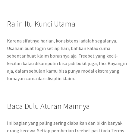
Rajin Itu Kunci Utama
Karena sifatnya harian, konsistensi adalah segalanya.
Usahain buat login setiap hari, bahkan kalau cuma
sebentar buat klaim bonusnya aja. Freebet yang kecil-
kecilan kalau dikumpulin bisa jadi bukit juga, lho. Bayangin
aja, dalam sebulan kamu bisa punya modal ekstra yang
lumayan cuma dari disiplin klaim.
Baca Dulu Aturan Mainnya
Ini bagian yang paling sering diabaikan dan bikin banyak
orang kecewa. Setiap pemberian freebet pasti ada Terms