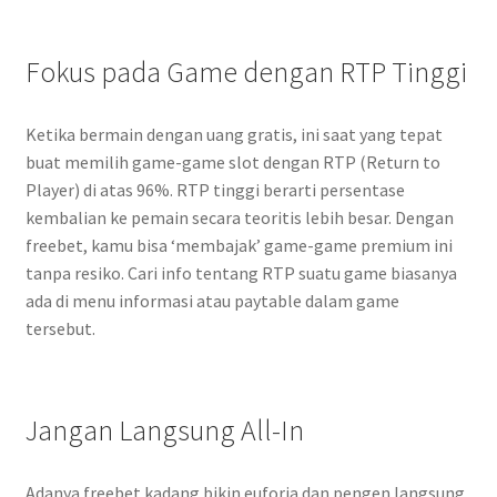
Fokus pada Game dengan RTP Tinggi
Ketika bermain dengan uang gratis, ini saat yang tepat
buat memilih game-game slot dengan RTP (Return to
Player) di atas 96%. RTP tinggi berarti persentase
kembalian ke pemain secara teoritis lebih besar. Dengan
freebet, kamu bisa ‘membajak’ game-game premium ini
tanpa resiko. Cari info tentang RTP suatu game biasanya
ada di menu informasi atau paytable dalam game
tersebut.
Jangan Langsung All-In
Adanya freebet kadang bikin euforia dan pengen langsung