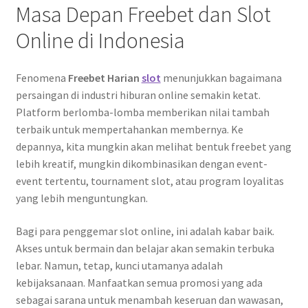
Masa Depan Freebet dan Slot
Online di Indonesia
Fenomena
Freebet Harian
slot
menunjukkan bagaimana
persaingan di industri hiburan online semakin ketat.
Platform berlomba-lomba memberikan nilai tambah
terbaik untuk mempertahankan membernya. Ke
depannya, kita mungkin akan melihat bentuk freebet yang
lebih kreatif, mungkin dikombinasikan dengan event-
event tertentu, tournament slot, atau program loyalitas
yang lebih menguntungkan.
Bagi para penggemar slot online, ini adalah kabar baik.
Akses untuk bermain dan belajar akan semakin terbuka
lebar. Namun, tetap, kunci utamanya adalah
kebijaksanaan. Manfaatkan semua promosi yang ada
sebagai sarana untuk menambah keseruan dan wawasan,