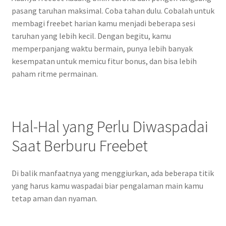
pasang taruhan maksimal. Coba tahan dulu. Cobalah untuk
membagi freebet harian kamu menjadi beberapa sesi
taruhan yang lebih kecil. Dengan begitu, kamu
memperpanjang waktu bermain, punya lebih banyak
kesempatan untuk memicu fitur bonus, dan bisa lebih
paham ritme permainan.
Hal-Hal yang Perlu Diwaspadai
Saat Berburu Freebet
Di balik manfaatnya yang menggiurkan, ada beberapa titik
yang harus kamu waspadai biar pengalaman main kamu
tetap aman dan nyaman.