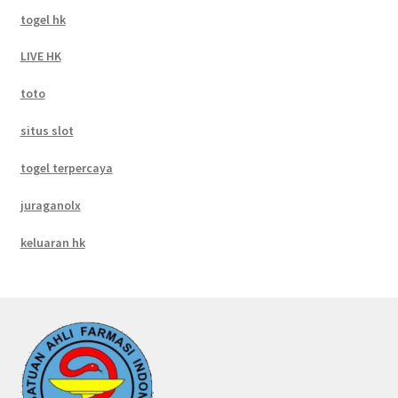
togel hk
LIVE HK
toto
situs slot
togel terpercaya
juraganolx
keluaran hk