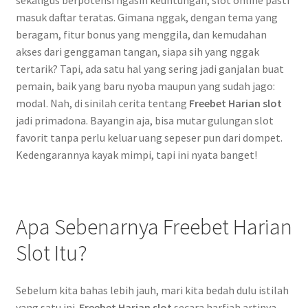
sekaligus berpotensi ngasih keuntungan, slot online pasti
masuk daftar teratas. Gimana nggak, dengan tema yang
beragam, fitur bonus yang menggila, dan kemudahan
akses dari genggaman tangan, siapa sih yang nggak
tertarik? Tapi, ada satu hal yang sering jadi ganjalan buat
pemain, baik yang baru nyoba maupun yang sudah jago:
modal. Nah, di sinilah cerita tentang
Freebet Harian slot
jadi primadona. Bayangin aja, bisa mutar gulungan slot
favorit tanpa perlu keluar uang sepeser pun dari dompet.
Kedengarannya kayak mimpi, tapi ini nyata banget!
Apa Sebenarnya Freebet Harian
Slot Itu?
Sebelum kita bahas lebih jauh, mari kita bedah dulu istilah
yang satu ini.
Freebet Harian slot
secara harfiah artinya