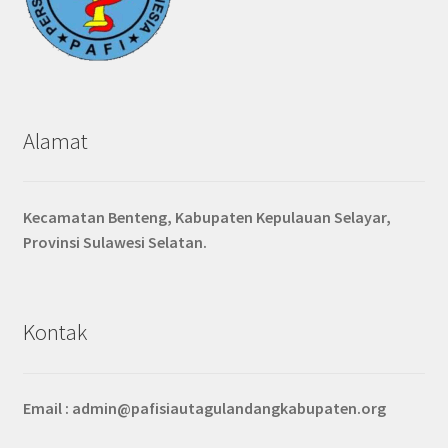
Alamat
Kecamatan Benteng, Kabupaten Kepulauan Selayar,
Provinsi Sulawesi Selatan.
Kontak
Email :
admin@pafisiautagulandangkabupaten.org