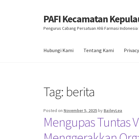
PAFI Kecamatan Kepula
Skip
Skip
to
to
Pengurus Cabang Persatuan Ahli Farmasi Indonesia
navigation
content
Hubungi Kami
Tentang Kami
Privacy
Home
Hubungi Kami
Privacy Policy
Tentang K
Tag:
berita
Posted on
November 5, 2025
by
BaileyLea
Mengupas Tuntas Vis
Menggerakkan Organ