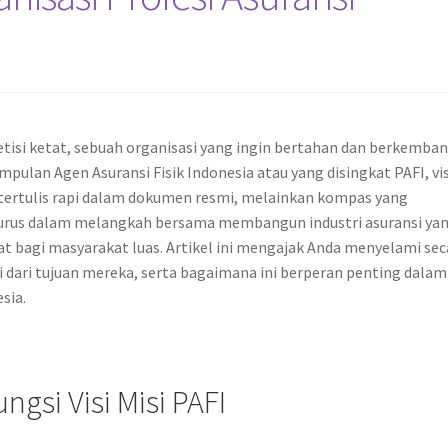
isi ketat, sebuah organisasi yang ingin bertahan dan berkemba
ulan Agen Asuransi Fisik Indonesia atau yang disingkat PAFI, vis
 tertulis rapi dalam dokumen resmi, melainkan kompas yang
urus dalam melangkah bersama membangun industri asuransi ya
at bagi masyarakat luas. Artikel ini mengajak Anda menyelami sec
 dari tujuan mereka, serta bagaimana ini berperan penting dalam
sia.
si Visi Misi PAFI