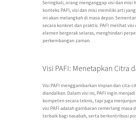
Seringkali, orang menganggap visi dan misi
konteks PAFI, visi dan misi memiliki arti yang 
ini akan melangkah di masa depan. Sementar
secara konkret dan praktis. PAFI melihat vis
elemen bergerak selaras, menghindari perpe
perkembangan zaman.
Visi PAFI: Menetapkan Citra 
Visi PAFI menggambarkan impian dan cita-cit
diandalkan. Dalam visi ini, PAFI ingin menja
kompeten secara teknis, tapi juga menjunjung
visi PAFI adalah gambaran cemerlang masa 
terbaik bagi nasabah, serta berkontribusi po