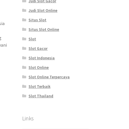
Judi Slot Gacor
Judi Slot Online
Situs Slot
sia
Situs Slot Online
g
Slot
yani
Slot Gacor
Slot Indonesia
Slot Online
Slot Online Terpercaya
Slot Terbaik
Slot Thailand
Links