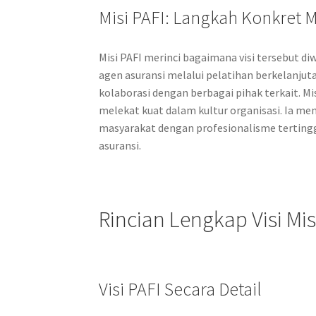
Misi PAFI: Langkah Konkret M
Misi PAFI merinci bagaimana visi tersebut di
agen asuransi melalui pelatihan berkelanjut
kolaborasi dengan berbagai pihak terkait. Mi
melekat kuat dalam kultur organisasi. Ia m
masyarakat dengan profesionalisme terting
asuransi.
Rincian Lengkap Visi Mis
Visi PAFI Secara Detail