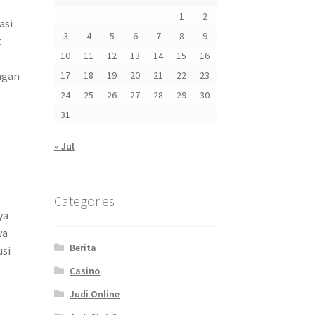
1
2
asi
3
4
5
6
7
8
9
t
10
11
12
13
14
15
16
17
18
19
20
21
22
23
ngan
24
25
26
27
28
29
30
31
« Jul
Categories
ya
wa
Berita
usi
Casino
Judi Online