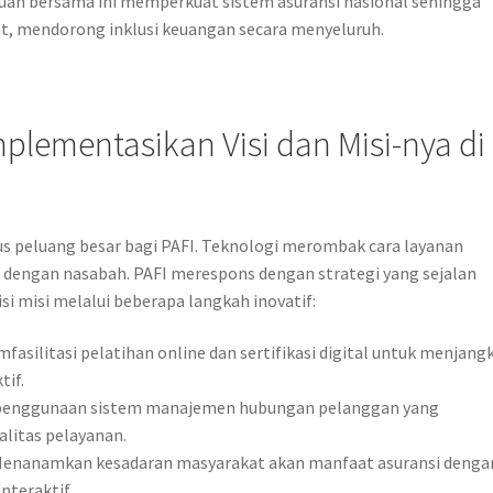
ujuan bersama ini memperkuat sistem asuransi nasional sehingga
at, mendorong inklusi keuangan secara menyeluruh.
lementasikan Visi dan Misi-nya di
us peluang besar bagi PAFI. Teknologi merombak cara layanan
si dengan nasabah. PAFI merespons dengan strategi yang sejalan
si misi melalui beberapa langkah inovatif:
fasilitasi pelatihan online dan sertifikasi digital untuk menjang
tif.
enggunaan sistem manajemen hubungan pelanggan yang
litas pelayanan.
enanamkan kesadaran masyarakat akan manfaat asuransi denga
nteraktif.