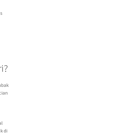
us
ri?
ombak
tian
al
k di