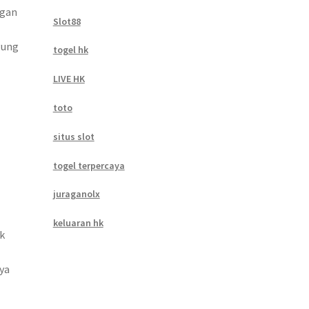
ngan
Slot88
gung
togel hk
LIVE HK
toto
situs slot
togel terpercaya
juraganolx
keluaran hk
k
ya