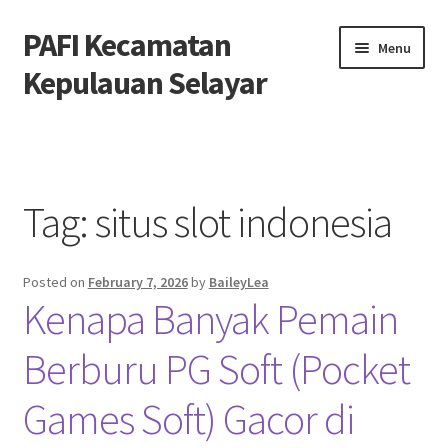
PAFI Kecamatan
Skip
Skip
Menu
to
to
Kepulauan Selayar
navigation
content
Home
Hubungi Kami
Tag:
situs slot indonesia
Privacy Policy
Posted on
February 7, 2026
by
BaileyLea
Tentang Kami
Kenapa Banyak Pemain
Berburu PG Soft (Pocket
Games Soft) Gacor di