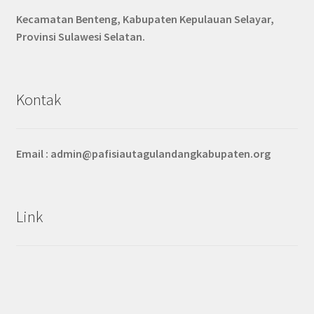
Kecamatan Benteng, Kabupaten Kepulauan Selayar,
Provinsi Sulawesi Selatan.
Kontak
Email :
admin@pafisiautagulandangkabupaten.org
Link