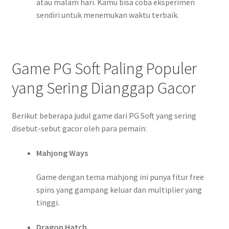
atau malam hari. Kamu bisa coba eksperimen
sendiri untuk menemukan waktu terbaik.
Game PG Soft Paling Populer
yang Sering Dianggap Gacor
Berikut beberapa judul game dari PG Soft yang sering
disebut-sebut gacor oleh para pemain:
Mahjong Ways
Game dengan tema mahjong ini punya fitur free
spins yang gampang keluar dan multiplier yang
tinggi.
Dragon Hatch