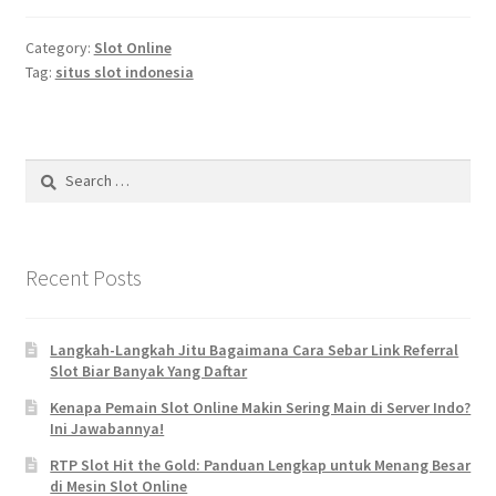
Category:
Slot Online
Tag:
situs slot indonesia
Search
for:
Recent Posts
Langkah-Langkah Jitu Bagaimana Cara Sebar Link Referral
Slot Biar Banyak Yang Daftar
Kenapa Pemain Slot Online Makin Sering Main di Server Indo?
Ini Jawabannya!
RTP Slot Hit the Gold: Panduan Lengkap untuk Menang Besar
di Mesin Slot Online