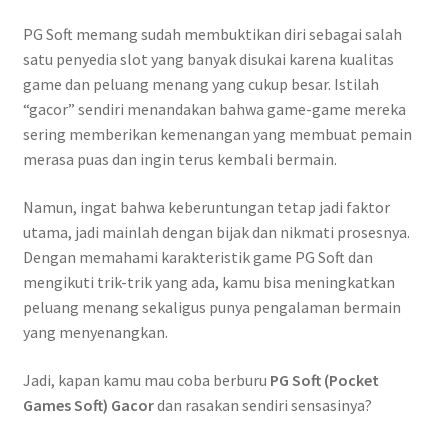
PG Soft memang sudah membuktikan diri sebagai salah
satu penyedia slot yang banyak disukai karena kualitas
game dan peluang menang yang cukup besar. Istilah
“gacor” sendiri menandakan bahwa game-game mereka
sering memberikan kemenangan yang membuat pemain
merasa puas dan ingin terus kembali bermain.
Namun, ingat bahwa keberuntungan tetap jadi faktor
utama, jadi mainlah dengan bijak dan nikmati prosesnya.
Dengan memahami karakteristik game PG Soft dan
mengikuti trik-trik yang ada, kamu bisa meningkatkan
peluang menang sekaligus punya pengalaman bermain
yang menyenangkan.
Jadi, kapan kamu mau coba berburu
PG Soft (Pocket
Games Soft) Gacor
dan rasakan sendiri sensasinya?