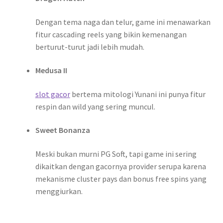
Dengan tema naga dan telur, game ini menawarkan
fitur cascading reels yang bikin kemenangan
berturut-turut jadi lebih mudah.
Medusa II
slot gacor
bertema mitologi Yunani ini punya fitur
respin dan wild yang sering muncul.
Sweet Bonanza
Meski bukan murni PG Soft, tapi game ini sering
dikaitkan dengan gacornya provider serupa karena
mekanisme cluster pays dan bonus free spins yang
menggiurkan.