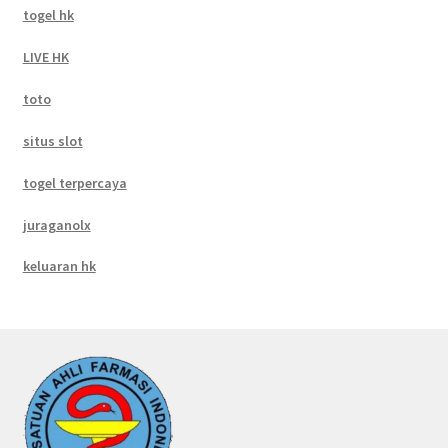
togel hk
LIVE HK
toto
situs slot
togel terpercaya
juraganolx
keluaran hk