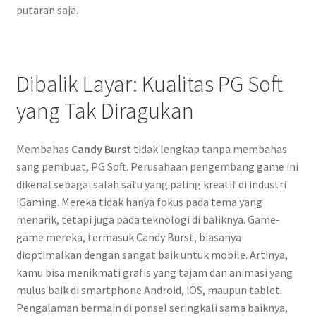
putaran saja.
Dibalik Layar: Kualitas PG Soft
yang Tak Diragukan
Membahas
Candy Burst
tidak lengkap tanpa membahas
sang pembuat, PG Soft. Perusahaan pengembang game ini
dikenal sebagai salah satu yang paling kreatif di industri
iGaming. Mereka tidak hanya fokus pada tema yang
menarik, tetapi juga pada teknologi di baliknya. Game-
game mereka, termasuk Candy Burst, biasanya
dioptimalkan dengan sangat baik untuk mobile. Artinya,
kamu bisa menikmati grafis yang tajam dan animasi yang
mulus baik di smartphone Android, iOS, maupun tablet.
Pengalaman bermain di ponsel seringkali sama baiknya,