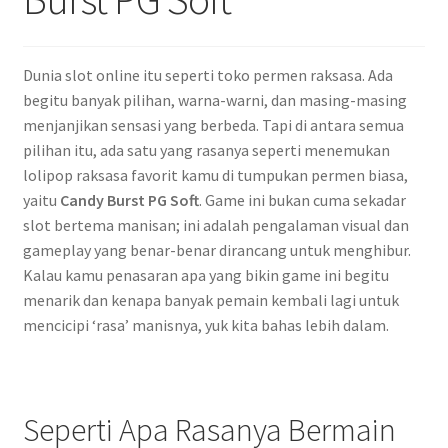
Dunia slot online itu seperti toko permen raksasa. Ada
begitu banyak pilihan, warna-warni, dan masing-masing
menjanjikan sensasi yang berbeda. Tapi di antara semua
pilihan itu, ada satu yang rasanya seperti menemukan
lolipop raksasa favorit kamu di tumpukan permen biasa,
yaitu
Candy Burst PG Soft
. Game ini bukan cuma sekadar
slot bertema manisan; ini adalah pengalaman visual dan
gameplay yang benar-benar dirancang untuk menghibur.
Kalau kamu penasaran apa yang bikin game ini begitu
menarik dan kenapa banyak pemain kembali lagi untuk
mencicipi ‘rasa’ manisnya, yuk kita bahas lebih dalam.
Seperti Apa Rasanya Bermain