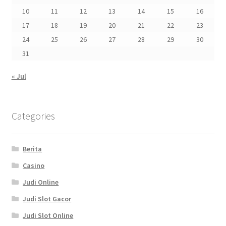
10
11
12
13
14
15
16
17
18
19
20
21
22
23
24
25
26
27
28
29
30
31
« Jul
Categories
Berita
Casino
Judi Online
Judi Slot Gacor
Judi Slot Online