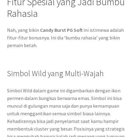
Fitur Spesial yang Jadi Bumbu
Rahasia
Nah, yang bikin
Candy Burst PG Soft
ini istimewa adalah
fitur-fitur bonusnya. Ini dia ‘bumbu rahasia’ yang bikin
pemain betah.
Simbol Wild yang Multi-Wajah
Simbol Wild dalam game ini digambarkan dengan ikon
permen dalam bungkus berwarna emas. Simbol ini bisa
muncul di gulungan mana saja dan punya kemampuan
untuk menggantikan semua simbol biasa lainnya.
Kehadirannya bisa jadi penyelamat saat kamu hampir
membentuk cluster yang besar. Posisinya yang strategis
bisa mengubah hampir kalah jadi menang yang lumayan.