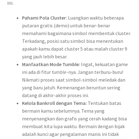
ini.
Pahami Pola Cluster:
Luangkan waktu beberapa
putaran gratis (demo) untuk benar-benar
memahami bagaimana simbol membentuk cluster.
Terkadang, posisi satu simbol bisa menentukan
apakah kamu dapat cluster 5 atau malah cluster 9
yang jauh lebih besar.
Manfaatkan Mode Tumble:
Ingat, kekuatan game
ini ada di fitur
tumble
-nya. Jangan terburu-buru!
Nikmati proses saat simbol-simbol meledak dan
yang baru jatuh. Kemenangan beruntun sering
datang di akhir-akhir proses ini.
Kelola Bankroll dengan Tema:
Tentukan batas
bermain kamu sebelumnya. Tema yang
menyenangkan dan grafis yang cerah kadang bisa
membuat kita lupa waktu. Bermain dengan bijak
adalah kunci agar pengalaman manis ini tidak