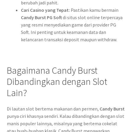
berubah jadi pahit.
Cari Casino yang Tepat:
Pastikan kamu bermain
Candy Burst PG Soft
di situs slot online terpercaya
yang resmi menyediakan game dari provider PG
Soft. Ini penting untuk keamanan data dan
kelancaran transaksi deposit maupun withdraw.
Bagaimana Candy Burst
Dibandingkan dengan Slot
Lain?
Di lautan slot bertema makanan dan permen,
Candy Burst
punya ciri khasnya sendiri. Kalau dibandingkan dengan slot
manis populer lainnya, misalnya yang bertema cokelat
atau buah-buahan klasik, Candy Burst menawarkan