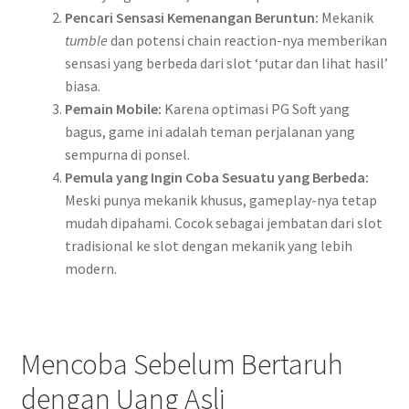
Pencari Sensasi Kemenangan Beruntun:
Mekanik
tumble
dan potensi chain reaction-nya memberikan
sensasi yang berbeda dari slot ‘putar dan lihat hasil’
biasa.
Pemain Mobile:
Karena optimasi PG Soft yang
bagus, game ini adalah teman perjalanan yang
sempurna di ponsel.
Pemula yang Ingin Coba Sesuatu yang Berbeda:
Meski punya mekanik khusus, gameplay-nya tetap
mudah dipahami. Cocok sebagai jembatan dari slot
tradisional ke slot dengan mekanik yang lebih
modern.
Mencoba Sebelum Bertaruh
dengan Uang Asli