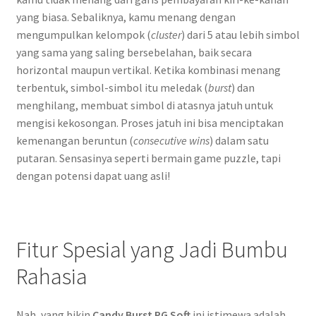
yang biasa. Sebaliknya, kamu menang dengan
mengumpulkan kelompok (
cluster
) dari 5 atau lebih simbol
yang sama yang saling bersebelahan, baik secara
horizontal maupun vertikal. Ketika kombinasi menang
terbentuk, simbol-simbol itu meledak (
burst
) dan
menghilang, membuat simbol di atasnya jatuh untuk
mengisi kekosongan. Proses jatuh ini bisa menciptakan
kemenangan beruntun (
consecutive wins
) dalam satu
putaran. Sensasinya seperti bermain game puzzle, tapi
dengan potensi dapat uang asli!
Fitur Spesial yang Jadi Bumbu
Rahasia
Nah, yang bikin
Candy Burst PG Soft
ini istimewa adalah