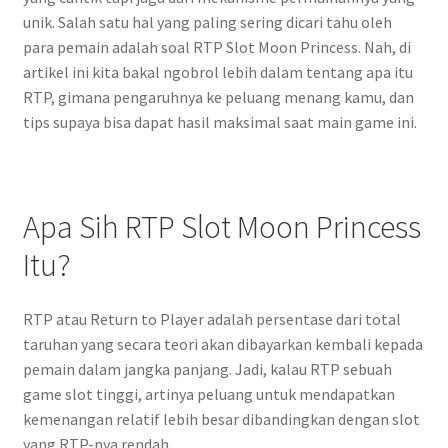
unik. Salah satu hal yang paling sering dicari tahu oleh
para pemain adalah soal RTP Slot Moon Princess. Nah, di
artikel ini kita bakal ngobrol lebih dalam tentang apa itu
RTP, gimana pengaruhnya ke peluang menang kamu, dan
tips supaya bisa dapat hasil maksimal saat main game ini.
Apa Sih RTP Slot Moon Princess
Itu?
RTP atau Return to Player adalah persentase dari total
taruhan yang secara teori akan dibayarkan kembali kepada
pemain dalam jangka panjang. Jadi, kalau RTP sebuah
game slot tinggi, artinya peluang untuk mendapatkan
kemenangan relatif lebih besar dibandingkan dengan slot
yang RTP-nya rendah.