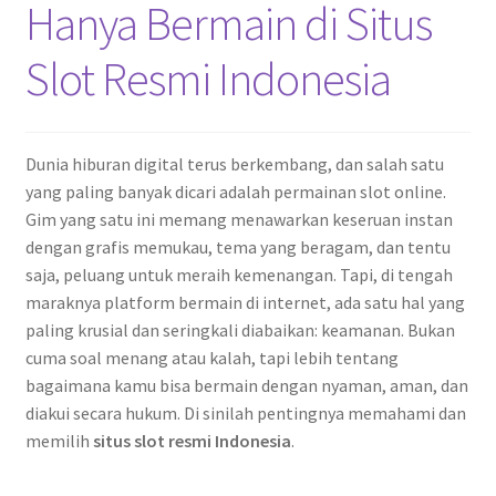
Hanya Bermain di Situs
Slot Resmi Indonesia
Dunia hiburan digital terus berkembang, dan salah satu
yang paling banyak dicari adalah permainan slot online.
Gim yang satu ini memang menawarkan keseruan instan
dengan grafis memukau, tema yang beragam, dan tentu
saja, peluang untuk meraih kemenangan. Tapi, di tengah
maraknya platform bermain di internet, ada satu hal yang
paling krusial dan seringkali diabaikan: keamanan. Bukan
cuma soal menang atau kalah, tapi lebih tentang
bagaimana kamu bisa bermain dengan nyaman, aman, dan
diakui secara hukum. Di sinilah pentingnya memahami dan
memilih
situs slot resmi Indonesia
.