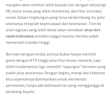
mungkin akan melihat lebih banyak slot dengan teknologi
VR, tema-tema yang lebih immersive, dan fitur interaksi
sosial. Dalam lingkungan yang terus berkembang ini, pilar
utamanya tetaplah kepercayaan dan keamanan. Tren ke
arah regulasi yang lebih ketat akan membuat
situs slot
resmi Indonesia
semakin unggul karena mereka sudah
memenuhi standar tinggi.
Bermain dengan cerdas artinya bukan hanya memilih
game dengan RTP tinggi atau fitur bonus menarik, tapi
lebih fundamental lagi: memilih “lapangan” bermain yang
sudah jelas aturannya. Dengan begitu, energi dan fokusmu
bisa sepenuhnya dialokasikan untuk menikmati
permainan, tanpa ada kekhawatiran yang mengganggu di
belakang kepala.