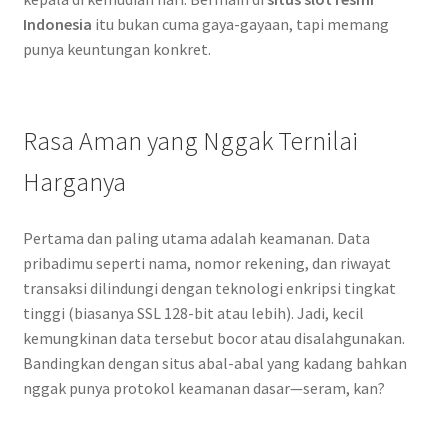
Indonesia
itu bukan cuma gaya-gayaan, tapi memang
punya keuntungan konkret.
Rasa Aman yang Nggak Ternilai
Harganya
Pertama dan paling utama adalah keamanan. Data
pribadimu seperti nama, nomor rekening, dan riwayat
transaksi dilindungi dengan teknologi enkripsi tingkat
tinggi (biasanya SSL 128-bit atau lebih). Jadi, kecil
kemungkinan data tersebut bocor atau disalahgunakan.
Bandingkan dengan situs abal-abal yang kadang bahkan
nggak punya protokol keamanan dasar—seram, kan?