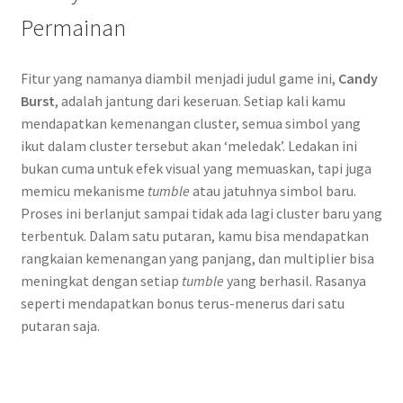
Permainan
Fitur yang namanya diambil menjadi judul game ini,
Candy
Burst
, adalah jantung dari keseruan. Setiap kali kamu
mendapatkan kemenangan cluster, semua simbol yang
ikut dalam cluster tersebut akan ‘meledak’. Ledakan ini
bukan cuma untuk efek visual yang memuaskan, tapi juga
memicu mekanisme
tumble
atau jatuhnya simbol baru.
Proses ini berlanjut sampai tidak ada lagi cluster baru yang
terbentuk. Dalam satu putaran, kamu bisa mendapatkan
rangkaian kemenangan yang panjang, dan multiplier bisa
meningkat dengan setiap
tumble
yang berhasil. Rasanya
seperti mendapatkan bonus terus-menerus dari satu
putaran saja.