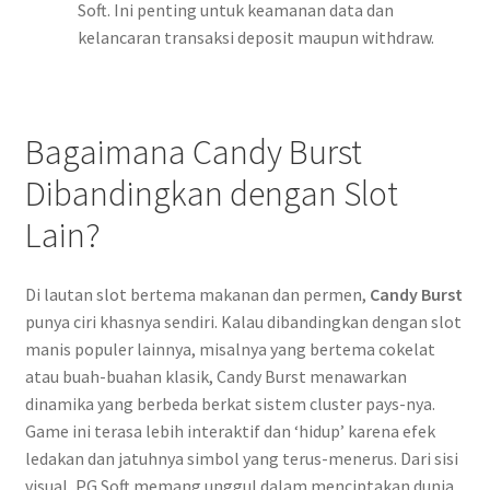
Soft. Ini penting untuk keamanan data dan
kelancaran transaksi deposit maupun withdraw.
Bagaimana Candy Burst
Dibandingkan dengan Slot
Lain?
Di lautan slot bertema makanan dan permen,
Candy Burst
punya ciri khasnya sendiri. Kalau dibandingkan dengan slot
manis populer lainnya, misalnya yang bertema cokelat
atau buah-buahan klasik, Candy Burst menawarkan
dinamika yang berbeda berkat sistem cluster pays-nya.
Game ini terasa lebih interaktif dan ‘hidup’ karena efek
ledakan dan jatuhnya simbol yang terus-menerus. Dari sisi
visual, PG Soft memang unggul dalam menciptakan dunia