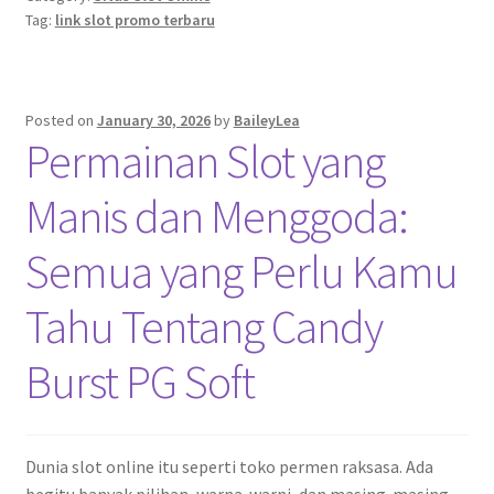
Tag:
link slot promo terbaru
Posted on
January 30, 2026
by
BaileyLea
Permainan Slot yang
Manis dan Menggoda:
Semua yang Perlu Kamu
Tahu Tentang Candy
Burst PG Soft
Dunia slot online itu seperti toko permen raksasa. Ada
begitu banyak pilihan, warna-warni, dan masing-masing