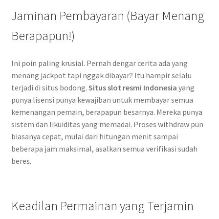
Jaminan Pembayaran (Bayar Menang
Berapapun!)
Ini poin paling krusial. Pernah dengar cerita ada yang
menang jackpot tapi nggak dibayar? Itu hampir selalu
terjadi di situs bodong.
Situs slot resmi Indonesia
yang
punya lisensi punya kewajiban untuk membayar semua
kemenangan pemain, berapapun besarnya. Mereka punya
sistem dan likuiditas yang memadai. Proses withdraw pun
biasanya cepat, mulai dari hitungan menit sampai
beberapa jam maksimal, asalkan semua verifikasi sudah
beres.
Keadilan Permainan yang Terjamin