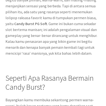
menjanjikan sensasi yang berbeda. Tapi di antara semua
pilihan itu, ada satu yang rasanya seperti menemukan
lolipop raksasa favorit kamu di tumpukan permen biasa,
yaitu
Candy Burst PG Soft
. Game ini bukan cuma sekadar
slot bertema manisan; ini adalah pengalaman visual dan
gameplay yang benar-benar dirancang untuk menghibur.
Kalau kamu penasaran apa yang bikin game ini begitu
menarik dan kenapa banyak pemain kembali lagi untuk
mencicipi ‘rasa’ manisnya, yuk kita bahas lebih dalam.
Seperti Apa Rasanya Bermain
Candy Burst?
Bayangkan kamu membuka sekantong permen warna-
warni. Itulah kesan pertama yang kamu dapatkan saat