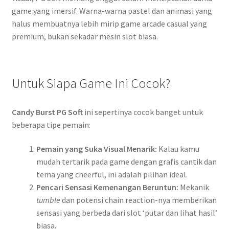
game yang imersif. Warna-warna pastel dan animasi yang
halus membuatnya lebih mirip game arcade casual yang
premium, bukan sekadar mesin slot biasa.
Untuk Siapa Game Ini Cocok?
Candy Burst PG Soft
ini sepertinya cocok banget untuk
beberapa tipe pemain:
Pemain yang Suka Visual Menarik:
Kalau kamu
mudah tertarik pada game dengan grafis cantik dan
tema yang cheerful, ini adalah pilihan ideal.
Pencari Sensasi Kemenangan Beruntun:
Mekanik
tumble
dan potensi chain reaction-nya memberikan
sensasi yang berbeda dari slot ‘putar dan lihat hasil’
biasa.